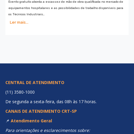
Evento gratuito aborda a escassez de mão de obra qualificada no mercado de
equipamentos hospitalares e as possibilidades de trabalho disponíveis para
os Técnicos Industriais…
Ler mais...
CENTRAL DE ATENDIMENTO
(11) 3580-1000
De segunda a sexta-feira, das 08h às 17 horas.
CANAIS DE ATENDIMENTO CRT-SP
📌
Atendimento Geral
Para orientações e esclarecimentos sobre: