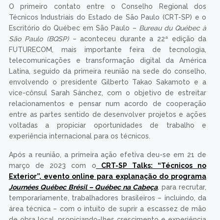
O primeiro contato entre o Conselho Regional dos
Técnicos Industriais do Estado de São Paulo (CRT-SP) e o
Escritório do Québec em São Paulo –
Bureau du Québec à
São Paulo (BQSP)
– aconteceu durante a 22ª edição da
FUTURECOM, mais importante feira de tecnologia,
telecomunicações e transformação digital da América
Latina, seguido da primeira reunião na sede do conselho,
envolvendo o presidente Gilberto Takao Sakamoto e a
vice-cônsul Sarah Sánchez, com o objetivo de estreitar
relacionamentos e pensar num acordo de cooperação
entre as partes sentido de desenvolver projetos e ações
voltadas a propiciar oportunidades de trabalho e
experiência internacional para os técnicos.
Após a reunião, a primeira ação efetiva deu-se em 21 de
março de 2023 com o
CRT-SP Talks: “Técnicos no
Exterior”, evento online para explanação do programa
Journées Québec Brésil
– Québe
c na Cabeça
,
para recrutar,
temporariamente, trabalhadores brasileiros – incluindo, da
área técnica – com o intuito de suprir a escassez de mão
de obra local, propiciando-lhes crescimento e experiência