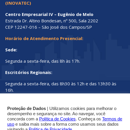
(INOVATEC)
Centro Empresarial IV – Eugênio de Melo
Estrada Dr. Altino Bondesan, nº 500, Sala 2202
CEP 12247-016 – São José dos Campos/SP
Horário de Atendimento Presencial:
Sede:
Segunda a sexta-feira, das 8h às 17h.
Escritórios Regionais:
Segunda a sexta-feira, das 8h30 às 12h e das 13h30 às
16h.
Proteção de Dados
| Utilizamos cookies para melhorar o
desempenho e segurança no site. Ao navegar, você
concorda com a
Política de Cookies
. Conheça os
Termos de
uso
e saiba mais sobre a forma como usamos seus dados
© Copyright 2019 - 2025 | Conselho Regional dos
visitando a
Política de Privacidade
.