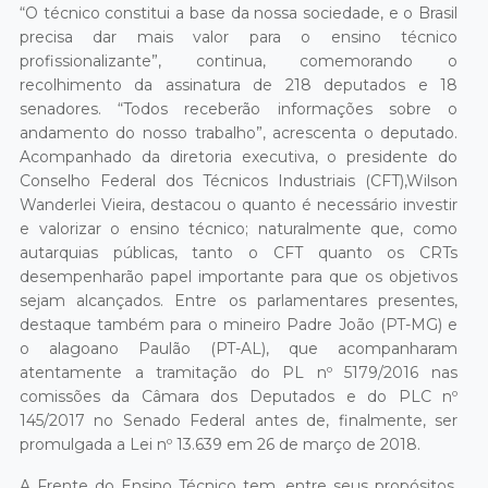
“O técnico constitui a base da nossa sociedade, e o Brasil
precisa dar mais valor para o ensino técnico
profissionalizante”, continua, comemorando o
recolhimento da assinatura de 218 deputados e 18
senadores. “Todos receberão informações sobre o
andamento do nosso trabalho”, acrescenta o deputado.
Acompanhado da diretoria executiva, o presidente do
Conselho Federal dos Técnicos Industriais (CFT),Wilson
Wanderlei Vieira, destacou o quanto é necessário investir
e valorizar o ensino técnico; naturalmente que, como
autarquias públicas, tanto o CFT quanto os CRTs
desempenharão papel importante para que os objetivos
sejam alcançados. Entre os parlamentares presentes,
destaque também para o mineiro Padre João (PT-MG) e
o alagoano Paulão (PT-AL), que acompanharam
atentamente a tramitação do PL nº 5179/2016 nas
comissões da Câmara dos Deputados e do PLC nº
145/2017 no Senado Federal antes de, finalmente, ser
promulgada a Lei nº 13.639 em 26 de março de 2018.
A Frente do Ensino Técnico tem, entre seus propósitos,