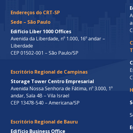
E
Endereços do CRT-SP
A
Sede – São Paulo
a
C
Edifício Liber 1000 Offices
Avenida da Liberdade, nº 1.000, 16º andar –
C
Liberdade
T
CEP 01502-001 – São Paulo/SP
C
E
Escritório Regional de Campinas
C
Storage Tower Centro Empresarial
Avenida Nossa Senhora de Fátima, nº 3.000, 1º
H
andar, Sala 4B – Vila Israel
S
CEP 13478-540 – Americana/SP
S
Escritório Regional de Bauru
E
Edifício Business Office