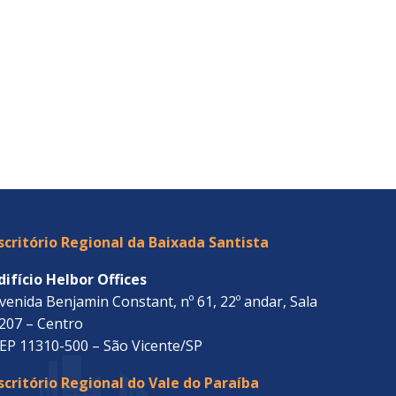
scritório Regional da Baixada Santista
difício Helbor Offices
venida Benjamin Constant, nº 61, 22º andar, Sala
207 – Centro
EP 11310-500 – São Vicente/SP
scritório Regional do Vale do Paraíba