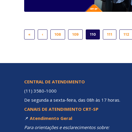
«
‹
108
109
110
111
112
CENTRAL DE ATENDIMENTO
(11) 3580-1000
De segunda a sexta-feira, das 08h às 17 horas.
CANAIS DE ATENDIMENTO CRT-SP
📌
Atendimento Geral
Para orientações e esclarecimentos sobre: