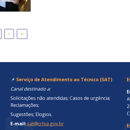
›
»
📌
Serviço de Atendimento ao Técnico (SAT)
E
Canal destinado a:
E
Solicitações não atendidas; Casos de urgência;
A
Reclamações;
2
C
Sugestões; Elogios.
E-mail:
sat@crtsp.gov.br
E