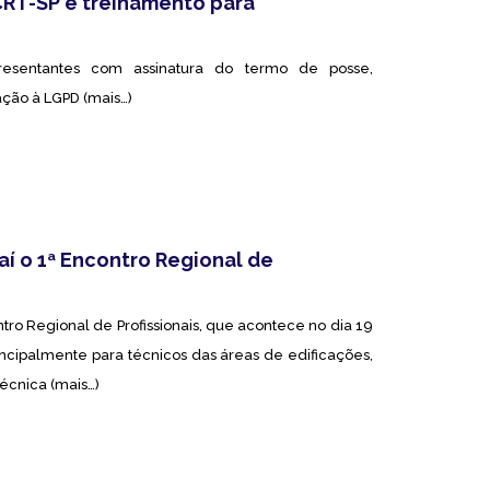
RT-SP e treinamento para
esentantes com assinatura do termo de posse,
ção à LGPD (mais…)
í o 1ª Encontro Regional de
ntro Regional de Profissionais, que acontece no dia 19
cipalmente para técnicos das áreas de edificações,
técnica (mais…)